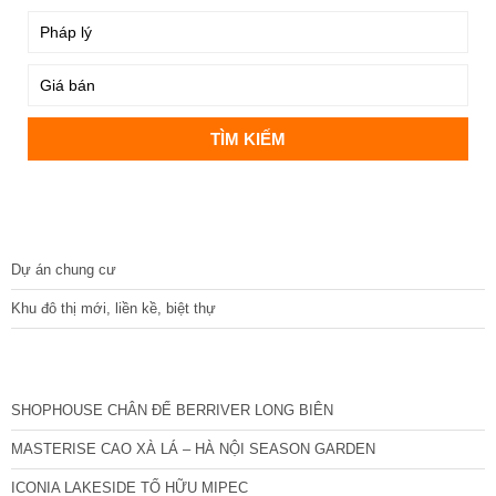
DỰ ÁN
Dự án chung cư
Khu đô thị mới, liền kề, biệt thự
CÁC DỰ ÁN MỚI NHẤT
SHOPHOUSE CHÂN ĐẾ BERRIVER LONG BIÊN
MASTERISE CAO XÀ LÁ – HÀ NỘI SEASON GARDEN
ICONIA LAKESIDE TỐ HỮU MIPEC