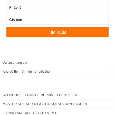
DỰ ÁN
Dự án chung cư
Khu đô thị mới, liền kề, biệt thự
CÁC DỰ ÁN MỚI NHẤT
SHOPHOUSE CHÂN ĐẾ BERRIVER LONG BIÊN
MASTERISE CAO XÀ LÁ – HÀ NỘI SEASON GARDEN
ICONIA LAKESIDE TỐ HỮU MIPEC