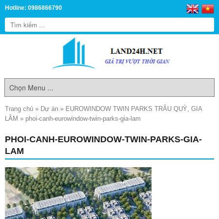
Hotline: 0986866790
Trang chủ
»
Dự án
»
EUROWINDOW TWIN PARKS TRÂU QUỲ, GIA
LÂM
»
phoi-canh-eurowindow-twin-parks-gia-lam
PHOI-CANH-EUROWINDOW-TWIN-PARKS-GIA-
LAM