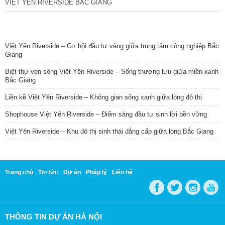
VIỆT YÊN RIVERSIDE BẮC GIANG
TIN NỔI BẬT
Việt Yên Riverside – Cơ hội đầu tư vàng giữa trung tâm công nghiệp Bắc
Giang
Biệt thự ven sông Việt Yên Riverside – Sống thượng lưu giữa miền xanh
Bắc Giang
Liền kề Việt Yên Riverside – Không gian sống xanh giữa lòng đô thị
Shophouse Việt Yên Riverside – Điểm sáng đầu tư sinh lời bền vững
Việt Yên Riverside – Khu đô thị sinh thái đẳng cấp giữa lòng Bắc Giang
Trang chủ
Tin tức
Dự án
Pháp lý
Liên hệ
THÔNG TIN DỰ ÁN HÀ NỘI