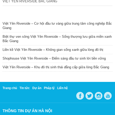
VIỆT YÊN RIVERSIDE BẮC GIANG
TIN NỔI BẬT
Việt Yên Riverside – Cơ hội đầu tư vàng giữa trung tâm công nghiệp Bắc
Giang
Biệt thự ven sông Việt Yên Riverside – Sống thượng lưu giữa miền xanh
Bắc Giang
Liền kề Việt Yên Riverside – Không gian sống xanh giữa lòng đô thị
Shophouse Việt Yên Riverside – Điểm sáng đầu tư sinh lời bền vững
Việt Yên Riverside – Khu đô thị sinh thái đẳng cấp giữa lòng Bắc Giang
Trang chủ
Tin tức
Dự án
Pháp lý
Liên hệ
THÔNG TIN DỰ ÁN HÀ NỘI