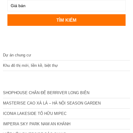
DỰ ÁN
Dự án chung cư
Khu đô thị mới, liền kề, biệt thự
CÁC DỰ ÁN MỚI NHẤT
SHOPHOUSE CHÂN ĐẾ BERRIVER LONG BIÊN
MASTERISE CAO XÀ LÁ – HÀ NỘI SEASON GARDEN
ICONIA LAKESIDE TỐ HỮU MIPEC
IMPERIA SKY PARK NAM AN KHÁNH