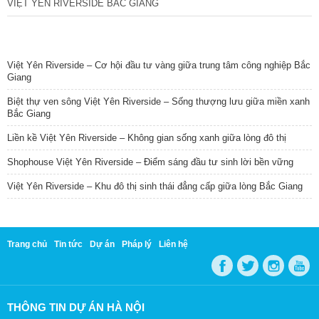
VIỆT YÊN RIVERSIDE BẮC GIANG
TIN NỔI BẬT
Việt Yên Riverside – Cơ hội đầu tư vàng giữa trung tâm công nghiệp Bắc
Giang
Biệt thự ven sông Việt Yên Riverside – Sống thượng lưu giữa miền xanh
Bắc Giang
Liền kề Việt Yên Riverside – Không gian sống xanh giữa lòng đô thị
Shophouse Việt Yên Riverside – Điểm sáng đầu tư sinh lời bền vững
Việt Yên Riverside – Khu đô thị sinh thái đẳng cấp giữa lòng Bắc Giang
Trang chủ
Tin tức
Dự án
Pháp lý
Liên hệ
THÔNG TIN DỰ ÁN HÀ NỘI