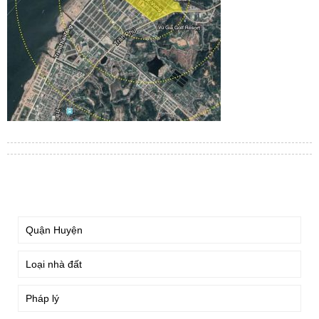
TÌM KIẾM