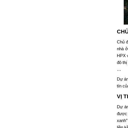
CHỦ
Chủ đ
nhà ở
HPX v
đô th
…
Dự án
tín c
VỊ 
Dự á
được 
xanh”
liền k