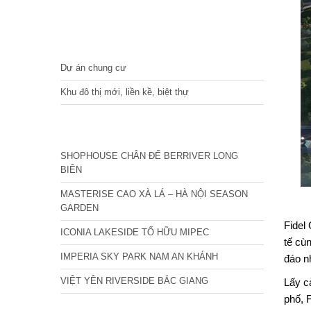
DỰ ÁN
Dự án chung cư
Khu đô thị mới, liền kề, biệt thự
CÁC DỰ ÁN MỚI NHẤT
SHOPHOUSE CHÂN ĐẾ BERRIVER LONG
BIÊN
MASTERISE CAO XÀ LÁ – HÀ NỘI SEASON
GARDEN
Fidel 
ICONIA LAKESIDE TỐ HỮU MIPEC
tế cù
IMPERIA SKY PARK NAM AN KHÁNH
đáo n
VIỆT YÊN RIVERSIDE BẮC GIANG
Lấy c
phố, F