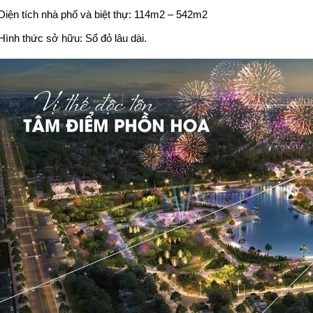
Diện tích nhà phố và biệt thự: 114m2 – 542m2
Hình thức sở hữu: Sổ đỏ lâu dài.