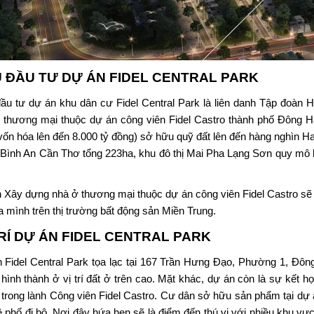
 ĐẦU TƯ DỰ ÁN
FIDEL CENTRAL PARK
ầu tư dự án khu dân cư
Fidel Central Park
là liên danh Tập đoàn 
 thương mại thuộc dự án công viên Fidel Castro thành phố Đông H
ốn hóa lên đến 8.000 tỷ đồng) sở hữu quỹ đất lên đến hàng nghìn Ha
ị Bình An Cần Thơ tổng 223ha, khu đô thị Mai Pha Lạng Sơn quy mô
 Xây dựng nhà ở thương mại thuộc dự án công viên Fidel Castro sẽ l
ủa mình trên thị trường bất động sản Miền Trung.
TRÍ DỰ ÁN
FIDEL CENTRAL PARK
n
Fidel Central Park
tọa lạc tại 167 Trần Hưng Đạo, Phường 1, Đông
hình thành ở vị trí đất ở trên cao. Mặt khác, dự án còn là sự kết 
 trong lành Công viên Fidel Castro. Cư dân sở hữu sản phẩm tại dự á
ề phố đi bộ. Nơi đây hứa hẹn sẽ là điểm đến thú vị với nhiều khu vực