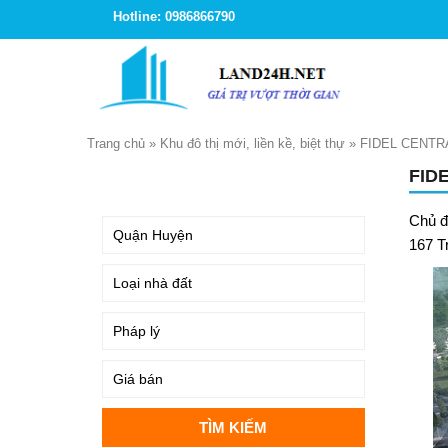
Hotline: 0986866790
Trang chủ
»
Khu đô thị mới, liền kề, biệt thự
»
FIDEL CENTR
FID
TÌM KIẾM
Chủ đ
167 T