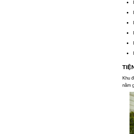
TIỆ
Khu đ
nằm g