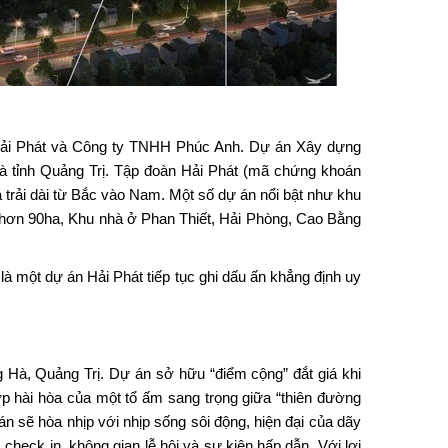
Hải Phát và Công ty TNHH Phúc Anh. Dự án Xây dựng
à tỉnh Quảng Trị. Tập đoàn Hải Phát (mã chứng khoán
 trải dài từ Bắc vào Nam. Một số dự án nổi bật như khu
 hơn 90ha, Khu nhà ở Phan Thiết, Hải Phòng, Cao Bằng
à một dự án Hải Phát tiếp tục ghi dấu ấn khẳng định uy
 Hà, Quảng Trị. Dự án sở hữu “điểm cộng” đắt giá khi
hợp hài hòa của một tổ ấm sang trọng giữa “thiên đường
n sẽ hòa nhịp với nhịp sống sôi động, hiện đại của dãy
 check in, không gian lễ hội và sự kiện hấp dẫn. Với lợi