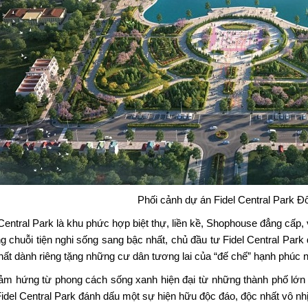
Phối cảnh dự án Fidel Central Park Đ
Central Park
là khu phức hợp biệt thự, liền kề, Shophouse đẳng cấp, v
ng chuỗi tiện nghi sống sang bậc nhất, chủ đầu tư Fidel Central Park
hất dành riêng tặng những cư dân tương lai của “đế chế” hạnh phúc n
ảm hứng từ phong cách sống xanh hiện đại từ những thành phố lớn t
idel Central Park đánh dấu một sự hiện hữu độc đáo, độc nhất vô nhị n