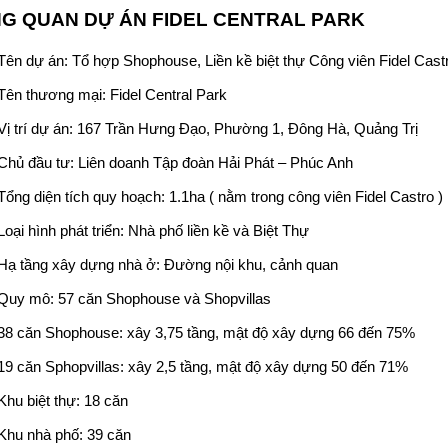
G QUAN DỰ ÁN
FIDEL CENTRAL PARK
Tên dự án: Tổ hợp Shophouse, Liền kề biệt thự Công viên Fidel Cas
Tên thương mại:
Fidel Central Park
Vị trí dự án: 167 Trần Hưng Đạo, Phường 1, Đông Hà, Quảng Trị
Chủ đầu tư:
Liên doanh Tập đoàn Hải Phát – Phúc Anh
Tổng diện tích quy hoạch: 1.1ha ( nằm trong công viên Fidel Castro )
Loại hình phát triển: Nhà phố liền kề và Biệt Thự
Hạ tầng xây dựng nhà ở: Đường nội khu, cảnh quan
Quy mô: 57 căn Shophouse và Shopvillas
38 căn Shophouse: xây 3,75 tầng, mật độ xây dựng 66 đến 75%
19 căn Sphopvillas: xây 2,5 tầng, mật độ xây dựng 50 đến 71%
Khu biệt thự: 18 căn
Khu nhà phố: 39 căn