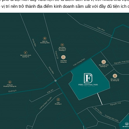
 vị trí nên trở thành địa điểm kinh doanh sầm uất với đầy đủ tiện ích