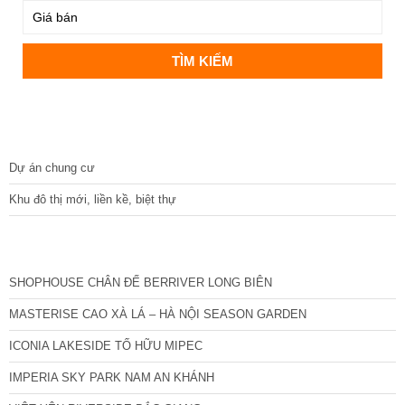
DỰ ÁN
Dự án chung cư
Khu đô thị mới, liền kề, biệt thự
CÁC DỰ ÁN MỚI NHẤT
SHOPHOUSE CHÂN ĐẾ BERRIVER LONG BIÊN
MASTERISE CAO XÀ LÁ – HÀ NỘI SEASON GARDEN
ICONIA LAKESIDE TỐ HỮU MIPEC
IMPERIA SKY PARK NAM AN KHÁNH