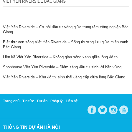
VIỆT YÊN RIVERSIDE BẮC GIANG
TIN NỔI BẬT
Việt Yên Riverside – Cơ hội đầu tư vàng giữa trung tâm công nghiệp Bắc
Giang
Biệt thự ven sông Việt Yên Riverside – Sống thượng lưu giữa miền xanh
Bắc Giang
Liền kề Việt Yên Riverside – Không gian sống xanh giữa lòng đô thị
Shophouse Việt Yên Riverside – Điểm sáng đầu tư sinh lời bền vững
Việt Yên Riverside – Khu đô thị sinh thái đẳng cấp giữa lòng Bắc Giang
Trang chủ
Tin tức
Dự án
Pháp lý
Liên hệ
THÔNG TIN DỰ ÁN HÀ NỘI