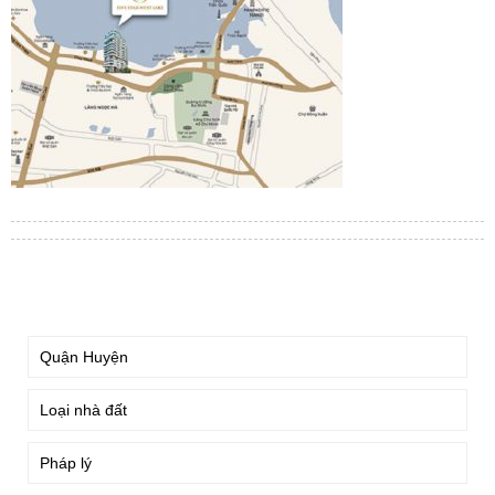
TÌM KIẾM