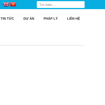
TIN TỨC
DỰ ÁN
PHÁP LÝ
LIÊN HỆ