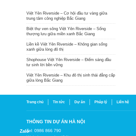
TIN NỔI BẬT
Việt Yên Riverside – Cơ hội đầu tư vàng giữa
trung tâm công nghiệp Bắc Giang
Biệt thự ven sông Việt Yên Riverside – Sống
thượng lưu giữa miền xanh Bắc Giang
Liền kề Việt Yên Riverside – Không gian sống
xanh giữa lòng đô thị
Shophouse Việt Yên Riverside – Điểm sáng đầu
tư sinh lời bền vững
Việt Yên Riverside – Khu đô thị sinh thái đẳng cấp
giữa lòng Bắc Giang
Trang chủ
Tin tức
Dự án
Pháp lý
Liên hệ
THÔNG TIN DỰ ÁN HÀ NỘI
Tel: 0986 866 790
Zalo