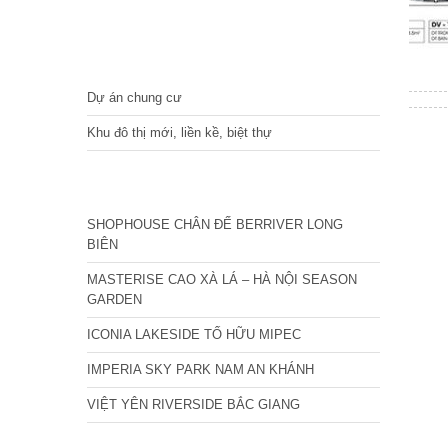
DỰ ÁN
Dự án chung cư
Khu đô thị mới, liền kề, biệt thự
CÁC DỰ ÁN MỚI NHẤT
SHOPHOUSE CHÂN ĐẾ BERRIVER LONG
BIÊN
MASTERISE CAO XÀ LÁ – HÀ NỘI SEASON
GARDEN
ICONIA LAKESIDE TỐ HỮU MIPEC
IMPERIA SKY PARK NAM AN KHÁNH
VIỆT YÊN RIVERSIDE BẮC GIANG