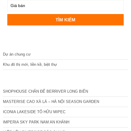
DỰ ÁN
Dự án chung cư
Khu đô thị mới, liền kề, biệt thự
CÁC DỰ ÁN MỚI NHẤT
SHOPHOUSE CHÂN ĐẾ BERRIVER LONG BIÊN
MASTERISE CAO XÀ LÁ – HÀ NỘI SEASON GARDEN
ICONIA LAKESIDE TỐ HỮU MIPEC
IMPERIA SKY PARK NAM AN KHÁNH