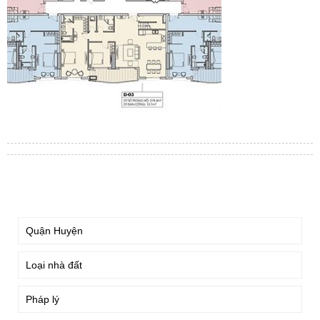
TÌM KIẾM