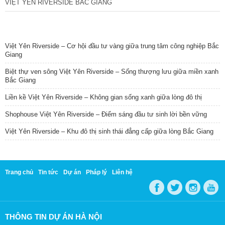
VIỆT YÊN RIVERSIDE BẮC GIANG
TIN NỔI BẬT
Việt Yên Riverside – Cơ hội đầu tư vàng giữa trung tâm công nghiệp Bắc
Giang
Biệt thự ven sông Việt Yên Riverside – Sống thượng lưu giữa miền xanh
Bắc Giang
Liền kề Việt Yên Riverside – Không gian sống xanh giữa lòng đô thị
Shophouse Việt Yên Riverside – Điểm sáng đầu tư sinh lời bền vững
Việt Yên Riverside – Khu đô thị sinh thái đẳng cấp giữa lòng Bắc Giang
Trang chủ
Tin tức
Dự án
Pháp lý
Liên hệ
THÔNG TIN DỰ ÁN HÀ NỘI