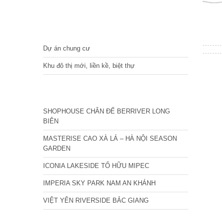
DỰ ÁN
Dự án chung cư
Khu đô thị mới, liền kề, biệt thự
CÁC DỰ ÁN MỚI NHẤT
SHOPHOUSE CHÂN ĐẾ BERRIVER LONG
BIÊN
MASTERISE CAO XÀ LÁ – HÀ NỘI SEASON
GARDEN
ICONIA LAKESIDE TỐ HỮU MIPEC
IMPERIA SKY PARK NAM AN KHÁNH
VIỆT YÊN RIVERSIDE BẮC GIANG