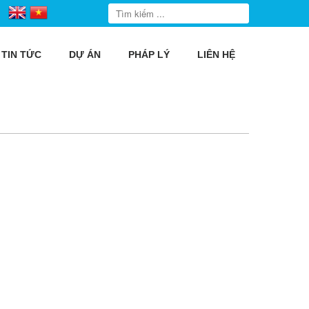
TIN TỨC
DỰ ÁN
PHÁP LÝ
LIÊN HỆ