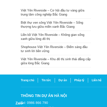
TIN NỔI BẬT
Việt Yên Riverside – Cơ hội đầu tư vàng giữa
trung tâm công nghiệp Bắc Giang
Biệt thự ven sông Việt Yên Riverside – Sống
thượng lưu giữa miền xanh Bắc Giang
Liền kề Việt Yên Riverside – Không gian sống
xanh giữa lòng đô thị
Shophouse Việt Yên Riverside – Điểm sáng đầu
tư sinh lời bền vững
Việt Yên Riverside – Khu đô thị sinh thái đẳng cấp
giữa lòng Bắc Giang
Trang chủ
Tin tức
Dự án
Pháp lý
Liên hệ
THÔNG TIN DỰ ÁN HÀ NỘI
Tel: 0986 866 790
Zalo