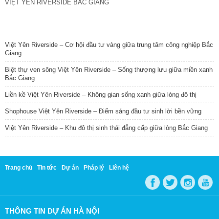
VIỆT YÊN RIVERSIDE BẮC GIANG
TIN NỔI BẬT
Việt Yên Riverside – Cơ hội đầu tư vàng giữa trung tâm công nghiệp Bắc
Giang
Biệt thự ven sông Việt Yên Riverside – Sống thượng lưu giữa miền xanh
Bắc Giang
Liền kề Việt Yên Riverside – Không gian sống xanh giữa lòng đô thị
Shophouse Việt Yên Riverside – Điểm sáng đầu tư sinh lời bền vững
Việt Yên Riverside – Khu đô thị sinh thái đẳng cấp giữa lòng Bắc Giang
Trang chủ
Tin tức
Dự án
Pháp lý
Liên hệ
THÔNG TIN DỰ ÁN HÀ NỘI