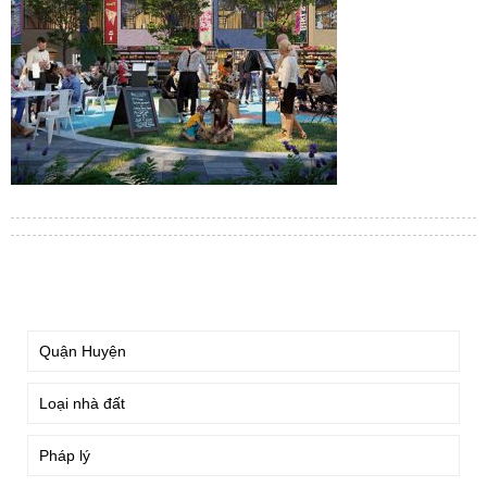
TÌM KIẾM