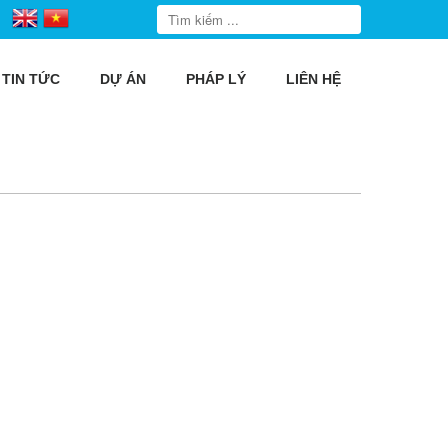
TIN TỨC
DỰ ÁN
PHÁP LÝ
LIÊN HỆ