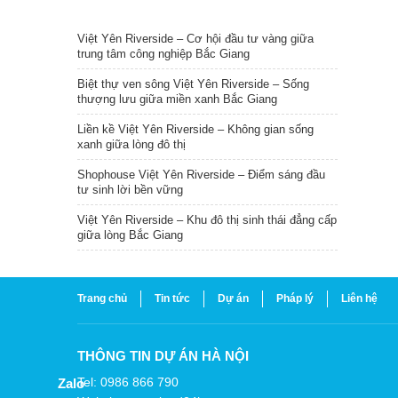
TIN NỔI BẬT
Việt Yên Riverside – Cơ hội đầu tư vàng giữa
trung tâm công nghiệp Bắc Giang
Biệt thự ven sông Việt Yên Riverside – Sống
thượng lưu giữa miền xanh Bắc Giang
Liền kề Việt Yên Riverside – Không gian sống
xanh giữa lòng đô thị
Shophouse Việt Yên Riverside – Điểm sáng đầu
tư sinh lời bền vững
Việt Yên Riverside – Khu đô thị sinh thái đẳng cấp
giữa lòng Bắc Giang
Trang chủ
Tin tức
Dự án
Pháp lý
Liên hệ
THÔNG TIN DỰ ÁN HÀ NỘI
Tel: 0986 866 790
Zalo