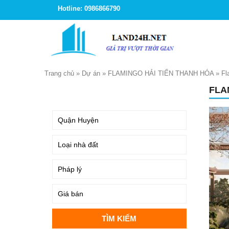
Hotline: 0986866790
Trang chủ
»
Dự án
»
FLAMINGO HẢI TIẾN THANH HÓA
»
Fl
FLA
TÌM KIẾM