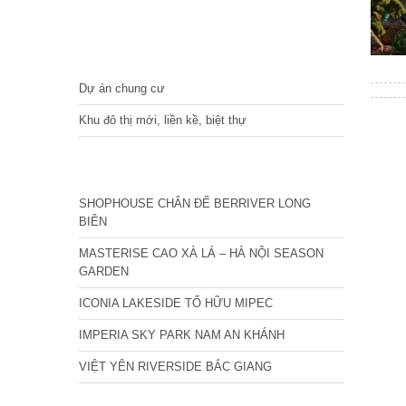
DỰ ÁN
Dự án chung cư
Khu đô thị mới, liền kề, biệt thự
CÁC DỰ ÁN MỚI NHẤT
SHOPHOUSE CHÂN ĐẾ BERRIVER LONG
BIÊN
MASTERISE CAO XÀ LÁ – HÀ NỘI SEASON
GARDEN
ICONIA LAKESIDE TỐ HỮU MIPEC
IMPERIA SKY PARK NAM AN KHÁNH
VIỆT YÊN RIVERSIDE BẮC GIANG