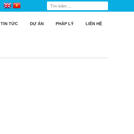
TIN TỨC
DỰ ÁN
PHÁP LÝ
LIÊN HỆ