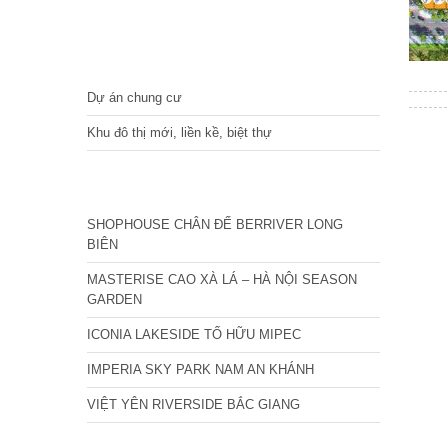
DỰ ÁN
Dự án chung cư
Khu đô thị mới, liền kề, biệt thự
CÁC DỰ ÁN MỚI NHẤT
SHOPHOUSE CHÂN ĐẾ BERRIVER LONG
BIÊN
MASTERISE CAO XÀ LÁ – HÀ NỘI SEASON
GARDEN
ICONIA LAKESIDE TỐ HỮU MIPEC
IMPERIA SKY PARK NAM AN KHÁNH
VIỆT YÊN RIVERSIDE BẮC GIANG