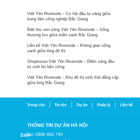
TIN NỔI BẬT
Việt Yên Riverside – Cơ hội đầu tư vàng giữa
trung tâm công nghiệp Bắc Giang
Biệt thự ven sông Việt Yên Riverside – Sống
thượng lưu giữa miền xanh Bắc Giang
Liền kề Việt Yên Riverside – Không gian sống
xanh giữa lòng đô thị
Shophouse Việt Yên Riverside – Điểm sáng đầu
tư sinh lời bền vững
Việt Yên Riverside – Khu đô thị sinh thái đẳng cấp
giữa lòng Bắc Giang
Trang chủ
Tin tức
Dự án
Pháp lý
Liên hệ
THÔNG TIN DỰ ÁN HÀ NỘI
Tel: 0986 866 790
Zalo