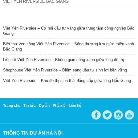
VIỆT YÊN RIVERSIDE BẮC GIANG
TIN NỔI BẬT
Việt Yên Riverside – Cơ hội đầu tư vàng giữa trung tâm công nghiệp Bắc
Giang
Biệt thự ven sông Việt Yên Riverside – Sống thượng lưu giữa miền xanh
Bắc Giang
Liền kề Việt Yên Riverside – Không gian sống xanh giữa lòng đô thị
Shophouse Việt Yên Riverside – Điểm sáng đầu tư sinh lời bền vững
Việt Yên Riverside – Khu đô thị sinh thái đẳng cấp giữa lòng Bắc Giang
Trang chủ
Tin tức
Dự án
Pháp lý
Liên hệ
THÔNG TIN DỰ ÁN HÀ NỘI