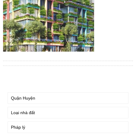
TÌM KIẾM