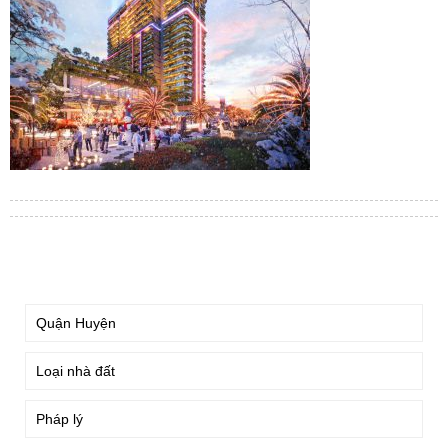
TÌM KIẾM