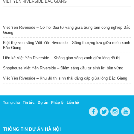
VIỆT YÊN RIVERSIDE BẮC GIANG
TIN NỔI BẬT
Việt Yên Riverside – Cơ hội đầu tư vàng giữa trung tâm công nghiệp Bắc
Giang
Biệt thự ven sông Việt Yên Riverside – Sống thượng lưu giữa miền xanh
Bắc Giang
Liền kề Việt Yên Riverside – Không gian sống xanh giữa lòng đô thị
Shophouse Việt Yên Riverside – Điểm sáng đầu tư sinh lời bền vững
Việt Yên Riverside – Khu đô thị sinh thái đẳng cấp giữa lòng Bắc Giang
Trang chủ
Tin tức
Dự án
Pháp lý
Liên hệ
THÔNG TIN DỰ ÁN HÀ NỘI