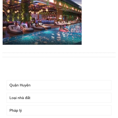
TÌM KIẾM