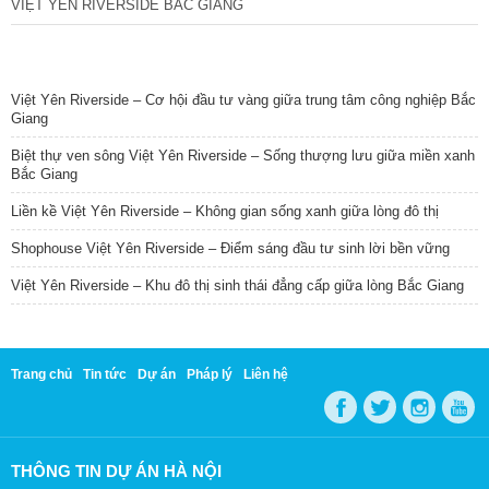
VIỆT YÊN RIVERSIDE BẮC GIANG
TIN NỔI BẬT
Việt Yên Riverside – Cơ hội đầu tư vàng giữa trung tâm công nghiệp Bắc
Giang
Biệt thự ven sông Việt Yên Riverside – Sống thượng lưu giữa miền xanh
Bắc Giang
Liền kề Việt Yên Riverside – Không gian sống xanh giữa lòng đô thị
Shophouse Việt Yên Riverside – Điểm sáng đầu tư sinh lời bền vững
Việt Yên Riverside – Khu đô thị sinh thái đẳng cấp giữa lòng Bắc Giang
Trang chủ
Tin tức
Dự án
Pháp lý
Liên hệ
THÔNG TIN DỰ ÁN HÀ NỘI