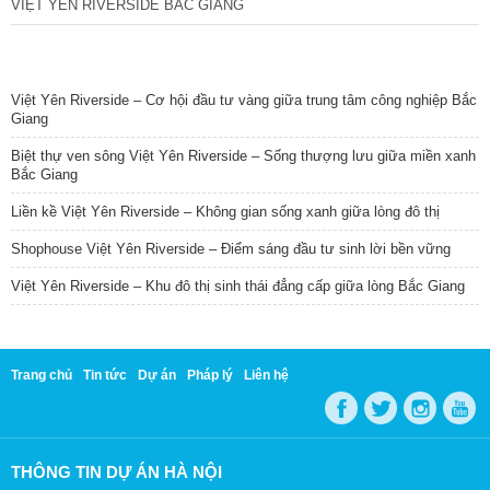
VIỆT YÊN RIVERSIDE BẮC GIANG
TIN NỔI BẬT
Việt Yên Riverside – Cơ hội đầu tư vàng giữa trung tâm công nghiệp Bắc
Giang
Biệt thự ven sông Việt Yên Riverside – Sống thượng lưu giữa miền xanh
Bắc Giang
Liền kề Việt Yên Riverside – Không gian sống xanh giữa lòng đô thị
Shophouse Việt Yên Riverside – Điểm sáng đầu tư sinh lời bền vững
Việt Yên Riverside – Khu đô thị sinh thái đẳng cấp giữa lòng Bắc Giang
Trang chủ
Tin tức
Dự án
Pháp lý
Liên hệ
THÔNG TIN DỰ ÁN HÀ NỘI