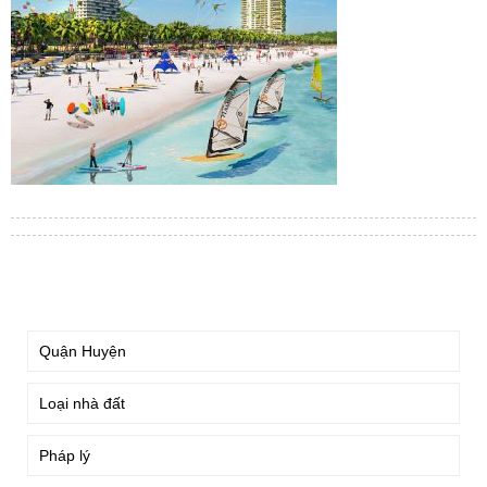
TÌM KIẾM