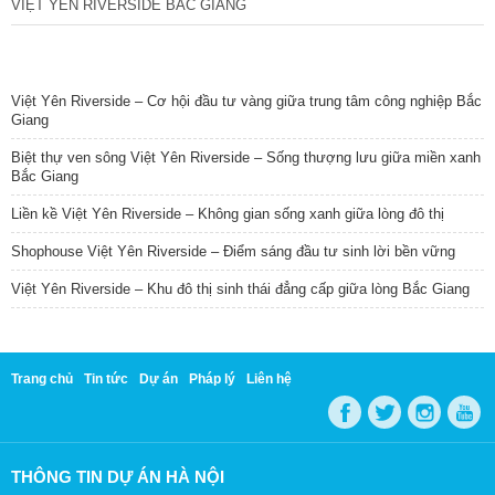
VIỆT YÊN RIVERSIDE BẮC GIANG
TIN NỔI BẬT
Việt Yên Riverside – Cơ hội đầu tư vàng giữa trung tâm công nghiệp Bắc
Giang
Biệt thự ven sông Việt Yên Riverside – Sống thượng lưu giữa miền xanh
Bắc Giang
Liền kề Việt Yên Riverside – Không gian sống xanh giữa lòng đô thị
Shophouse Việt Yên Riverside – Điểm sáng đầu tư sinh lời bền vững
Việt Yên Riverside – Khu đô thị sinh thái đẳng cấp giữa lòng Bắc Giang
Trang chủ
Tin tức
Dự án
Pháp lý
Liên hệ
THÔNG TIN DỰ ÁN HÀ NỘI