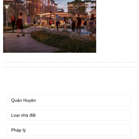
TÌM KIẾM