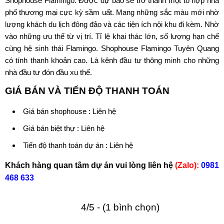
Shophouse Flamingo. Được dự báo sẽ trở thành một tổ hợp nhà
phố thương mại cực kỳ sầm uất. Mang những sắc màu mới nhờ
lượng khách du lịch đông đảo và các tiện ích nội khu đi kèm. Nhờ
vào những ưu thế từ vị trí. Tỉ lệ khai thác lớn, số lượng hạn chế
cùng hệ sinh thái Flamingo. Shophouse Flamingo Tuyên Quang
có tính thanh khoản cao. Là kênh đầu tư thông minh cho những
nhà đầu tư đón đầu xu thế.
GIÁ BÁN VÀ TIẾN ĐỘ THANH TOÁN
Giá bán shophouse : Liên hệ
Giá bán biệt thự : Liên hệ
Tiến độ thanh toán dự án : Liên hệ
Khách hàng quan tâm dự án vui lòng liên hệ
(Zalo):
0981
468 633
4/5 - (1 bình chọn)