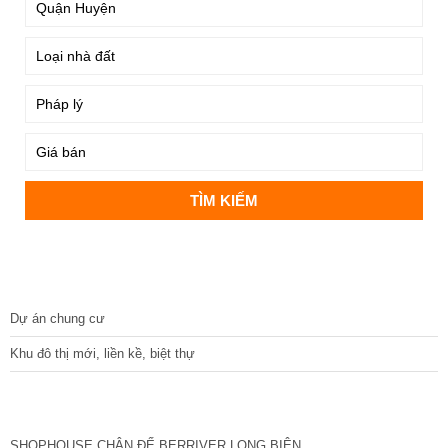
DỰ ÁN
Dự án chung cư
Khu đô thị mới, liền kề, biệt thự
CÁC DỰ ÁN MỚI NHẤT
SHOPHOUSE CHÂN ĐẾ BERRIVER LONG BIÊN