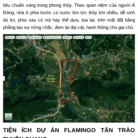
tiêu chuẩn vàng trong phong thủy. Theo quan niệm của người Á
Đông, nhà ở phía trước có nước lớn tức thủy khí nhiều, dễ sinh
tài lợi, phía sau có núi hay thế dựa, tọa lạc trên mặt đất bằng
phẳng tạo sự vững chắc, đem lại đại cát, hanh thông cho gia chủ.
TIỆN ÍCH DỰ ÁN
FLAMINGO TÂN TRÀO