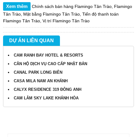
Xem thêm
Chính sách bán hàng Flamingo Tân Trào
,
Flamingo
Tân Trào
,
Mặt bằng Flamingo Tân Trào
,
Tiến độ thanh toán
Flamingo Tân Trào
,
Vị trí Flamingo Tân Trào
DỰ ÁN LIÊN QUAN
CAM RANH BAY HOTEL & RESORTS
CĂN HỘ DỊCH VỤ CAO CẤP NHẬT BẢN
CANAL PARK LONG BIÊN
CASA MILA NAM AN KHÁNH
CALYX RESIDENCE 319 ĐÔNG ANH
CAM LÂM SKY LAKE KHÁNH HÒA
TÌM KIẾM