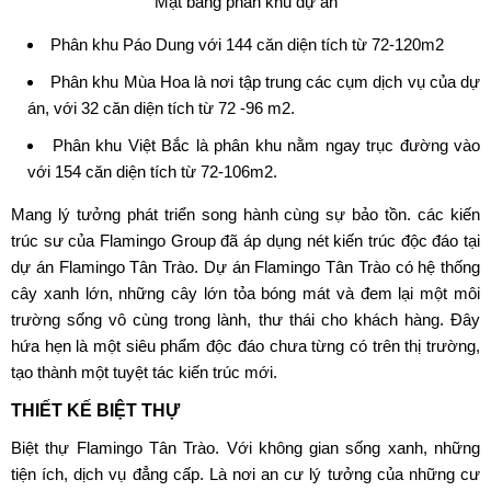
Mặt bằng phân khu dự án
Phân khu Páo Dung với 144 căn diện tích từ 72-120m2
Phân khu Mùa Hoa là nơi tập trung các cụm dịch vụ của dự
án, với 32 căn diện tích từ 72 -96 m2.
Phân khu Việt Bắc là phân khu nằm ngay trục đường vào
với 154 căn diện tích từ 72-106m2.
Mang lý tưởng phát triển song hành cùng sự bảo tồn. các kiến
trúc sư của Flamingo Group đã áp dụng nét kiến trúc độc đáo tại
dự án Flamingo Tân Trào. Dự án Flamingo Tân Trào có hệ thống
cây xanh lớn, những cây lớn tỏa bóng mát và đem lại một môi
trường sống vô cùng trong lành, thư thái cho khách hàng. Đây
hứa hẹn là một siêu phẩm độc đáo chưa từng có trên thị trường,
tạo thành một tuyệt tác kiến trúc mới.
THIẾT KẾ BIỆT THỰ
Biệt thự Flamingo Tân Trào. Với không gian sống xanh, những
tiện ích, dịch vụ đẳng cấp. Là nơi an cư lý tưởng của những cư