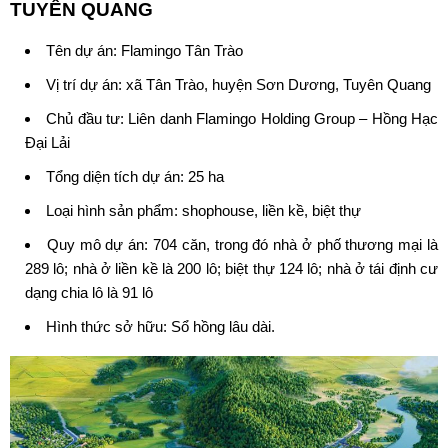
TUYÊN QUANG
Tên dự án:
Flamingo Tân Trào
Vị trí dự án: xã Tân Trào, huyện Sơn Dương, Tuyên Quang
Chủ đầu tư:
Liên danh Flamingo Holding Group – Hồng Hạc
Đại Lải
Tổng diện tích dự án: 25 ha
Loại hình sản phẩm: shophouse, liền kề, biệt thự
Quy mô dự án: 704 căn, trong đó nhà ở phố thương mại là
289 lô; nhà ở liền kề là 200 lô; biệt thự 124 lô; nhà ở tái định cư
dạng chia lô là 91 lô
Hình thức sở hữu: Sổ hồng lâu dài.