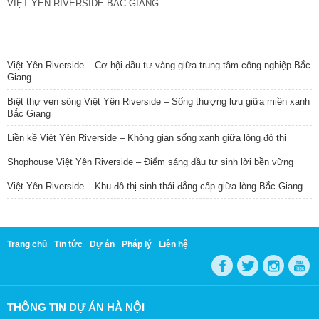
VIỆT YÊN RIVERSIDE BẮC GIANG
TIN NỔI BẬT
Việt Yên Riverside – Cơ hội đầu tư vàng giữa trung tâm công nghiệp Bắc
Giang
Biệt thự ven sông Việt Yên Riverside – Sống thượng lưu giữa miền xanh
Bắc Giang
Liền kề Việt Yên Riverside – Không gian sống xanh giữa lòng đô thị
Shophouse Việt Yên Riverside – Điểm sáng đầu tư sinh lời bền vững
Việt Yên Riverside – Khu đô thị sinh thái đẳng cấp giữa lòng Bắc Giang
Trang chủ
Tin tức
Dự án
Pháp lý
Liên hệ
THÔNG TIN DỰ ÁN HÀ NỘI