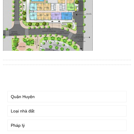
TÌM KIẾM