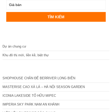
DỰ ÁN
Dự án chung cư
Khu đô thị mới, liền kề, biệt thự
CÁC DỰ ÁN MỚI NHẤT
SHOPHOUSE CHÂN ĐẾ BERRIVER LONG BIÊN
MASTERISE CAO XÀ LÁ – HÀ NỘI SEASON GARDEN
ICONIA LAKESIDE TỐ HỮU MIPEC
IMPERIA SKY PARK NAM AN KHÁNH