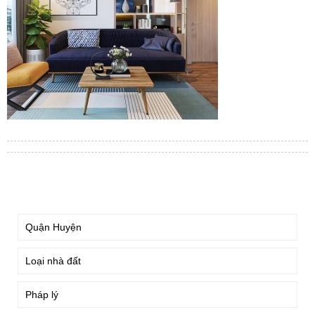
TÌM KIẾM