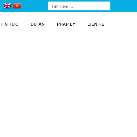
TIN TỨC
DỰ ÁN
PHÁP LÝ
LIÊN HỆ