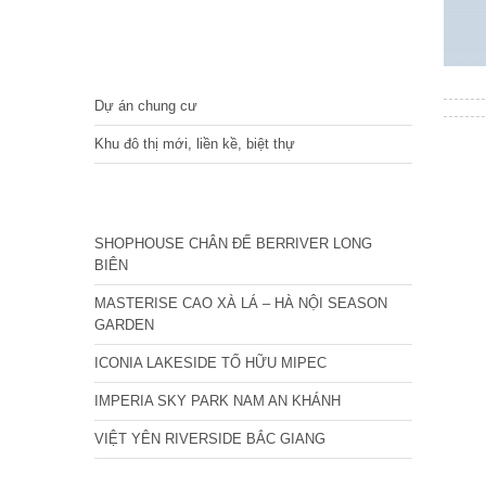
DỰ ÁN
Dự án chung cư
Khu đô thị mới, liền kề, biệt thự
CÁC DỰ ÁN MỚI NHẤT
SHOPHOUSE CHÂN ĐẾ BERRIVER LONG
BIÊN
MASTERISE CAO XÀ LÁ – HÀ NỘI SEASON
GARDEN
ICONIA LAKESIDE TỐ HỮU MIPEC
IMPERIA SKY PARK NAM AN KHÁNH
VIỆT YÊN RIVERSIDE BẮC GIANG