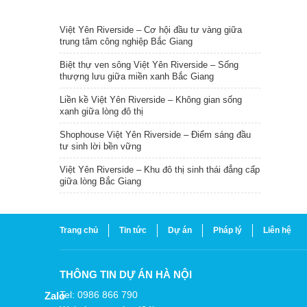
TIN NỔI BẬT
Việt Yên Riverside – Cơ hội đầu tư vàng giữa
trung tâm công nghiệp Bắc Giang
Biệt thự ven sông Việt Yên Riverside – Sống
thượng lưu giữa miền xanh Bắc Giang
Liền kề Việt Yên Riverside – Không gian sống
xanh giữa lòng đô thị
Shophouse Việt Yên Riverside – Điểm sáng đầu
tư sinh lời bền vững
Việt Yên Riverside – Khu đô thị sinh thái đẳng cấp
giữa lòng Bắc Giang
Trang chủ
Tin tức
Dự án
Pháp lý
Liên hệ
THÔNG TIN DỰ ÁN HÀ NỘI
Tel: 0986 866 790
Zalo