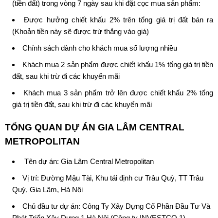
(tiền đất) trong vòng 7 ngày sau khi đặt cọc mua sản phẩm:
Được hưởng chiết khấu 2% trên tổng giá trị đất bán ra
(Khoản tiền này sẽ được trừ thẳng vào giá)
Chính sách dành cho khách mua số lượng nhiều
Khách mua 2 sản phẩm được chiết khấu 1% tổng giá trị tiền
đất, sau khi trừ đi các khuyến mãi
Khách mua 3 sản phẩm trở lên được chiết khấu 2% tổng
giá trị tiền đất, sau khi trừ đi các khuyến mãi
TỔNG QUAN DỰ ÁN
GIA LÂM CENTRAL
METROPOLITAN
Tên dự án:
Gia Lâm Central Metropolitan
Vị trí: Đường Mậu Tài, Khu tái định cư Trâu Quỳ, TT Trâu
Quỳ, Gia Lâm, Hà Nội
Chủ đầu tư dự án:
Công Ty Xây Dựng Cổ Phần Đầu Tư Và
Phát Triển Xây Dựng 1 Hà Nội
(Công ty INVESTCO 1).