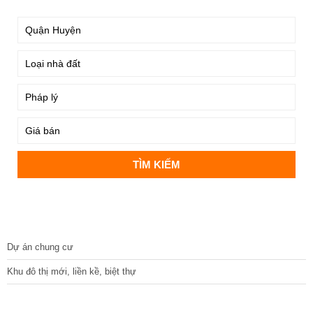
DỰ ÁN
Dự án chung cư
Khu đô thị mới, liền kề, biệt thự
CÁC DỰ ÁN MỚI NHẤT