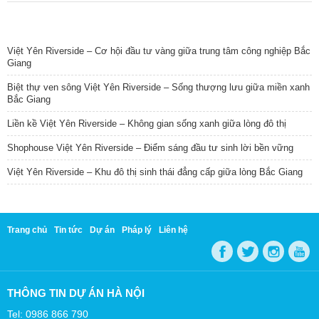
TIN NỔI BẬT
Việt Yên Riverside – Cơ hội đầu tư vàng giữa trung tâm công nghiệp Bắc
Giang
Biệt thự ven sông Việt Yên Riverside – Sống thượng lưu giữa miền xanh
Bắc Giang
Liền kề Việt Yên Riverside – Không gian sống xanh giữa lòng đô thị
Shophouse Việt Yên Riverside – Điểm sáng đầu tư sinh lời bền vững
Việt Yên Riverside – Khu đô thị sinh thái đẳng cấp giữa lòng Bắc Giang
Trang chủ
Tin tức
Dự án
Pháp lý
Liên hệ
THÔNG TIN DỰ ÁN HÀ NỘI
Tel: 0986 866 790