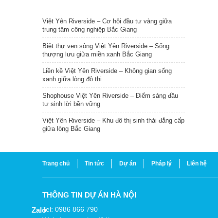
TIN NỔI BẬT
Việt Yên Riverside – Cơ hội đầu tư vàng giữa
trung tâm công nghiệp Bắc Giang
Biệt thự ven sông Việt Yên Riverside – Sống
thượng lưu giữa miền xanh Bắc Giang
Liền kề Việt Yên Riverside – Không gian sống
xanh giữa lòng đô thị
Shophouse Việt Yên Riverside – Điểm sáng đầu
tư sinh lời bền vững
Việt Yên Riverside – Khu đô thị sinh thái đẳng cấp
giữa lòng Bắc Giang
Trang chủ
Tin tức
Dự án
Pháp lý
Liên hệ
THÔNG TIN DỰ ÁN HÀ NỘI
Tel: 0986 866 790
Zalo