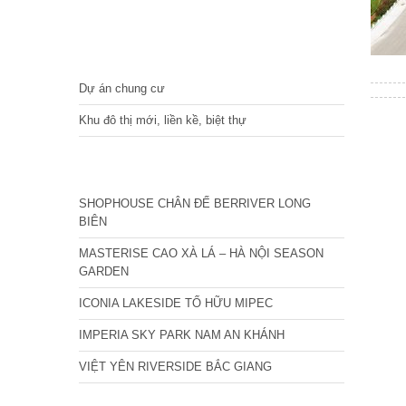
DỰ ÁN
Dự án chung cư
Khu đô thị mới, liền kề, biệt thự
CÁC DỰ ÁN MỚI NHẤT
SHOPHOUSE CHÂN ĐẾ BERRIVER LONG
BIÊN
MASTERISE CAO XÀ LÁ – HÀ NỘI SEASON
GARDEN
ICONIA LAKESIDE TỐ HỮU MIPEC
IMPERIA SKY PARK NAM AN KHÁNH
VIỆT YÊN RIVERSIDE BẮC GIANG