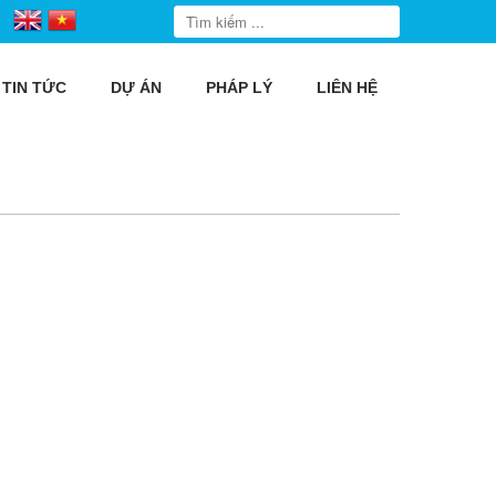
TIN TỨC
DỰ ÁN
PHÁP LÝ
LIÊN HỆ