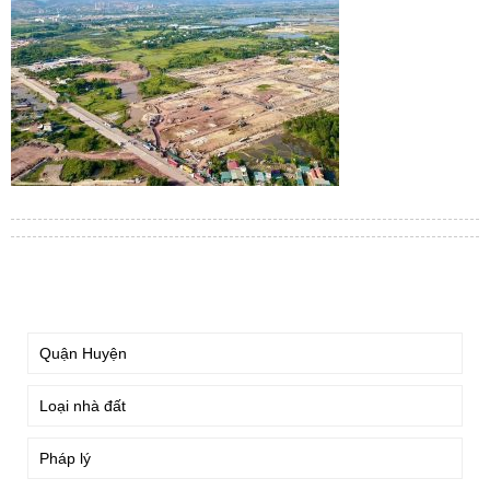
TÌM KIẾM