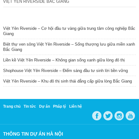
VIỆT YÊN RIVERSIDE BẮC GIANG
TIN NỔI BẬT
Việt Yên Riverside – Cơ hội đầu tư vàng giữa trung tâm công nghiệp Bắc
Giang
Biệt thự ven sông Việt Yên Riverside – Sống thượng lưu giữa miền xanh
Bắc Giang
Liền kề Việt Yên Riverside – Không gian sống xanh giữa lòng đô thị
Shophouse Việt Yên Riverside – Điểm sáng đầu tư sinh lời bền vững
Việt Yên Riverside – Khu đô thị sinh thái đẳng cấp giữa lòng Bắc Giang
Trang chủ
Tin tức
Dự án
Pháp lý
Liên hệ
THÔNG TIN DỰ ÁN HÀ NỘI