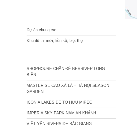
DỰ ÁN
Dự án chung cư
Khu đô thị mới, liền kề, biệt thự
CÁC DỰ ÁN MỚI NHẤT
SHOPHOUSE CHÂN ĐẾ BERRIVER LONG
BIÊN
MASTERISE CAO XÀ LÁ – HÀ NỘI SEASON
GARDEN
ICONIA LAKESIDE TỐ HỮU MIPEC
IMPERIA SKY PARK NAM AN KHÁNH
VIỆT YÊN RIVERSIDE BẮC GIANG