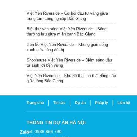
TIN NỔI BẬT
Việt Yên Riverside – Cơ hội đầu tư vàng giữa
trung tâm công nghiệp Bắc Giang
Biệt thự ven sông Việt Yên Riverside – Sống
thượng lưu giữa miền xanh Bắc Giang
Liền kề Việt Yên Riverside – Không gian sống
xanh giữa lòng đô thị
Shophouse Việt Yên Riverside – Điểm sáng đầu
tư sinh lời bền vững
Việt Yên Riverside – Khu đô thị sinh thái đẳng cấp
giữa lòng Bắc Giang
Trang chủ
Tin tức
Dự án
Pháp lý
Liên hệ
THÔNG TIN DỰ ÁN HÀ NỘI
Tel: 0986 866 790
Zalo