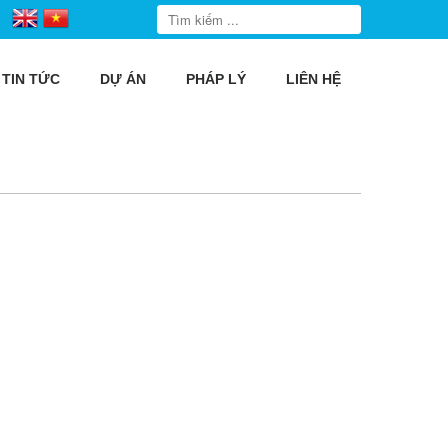
TIN TỨC
DỰ ÁN
PHÁP LÝ
LIÊN HỆ