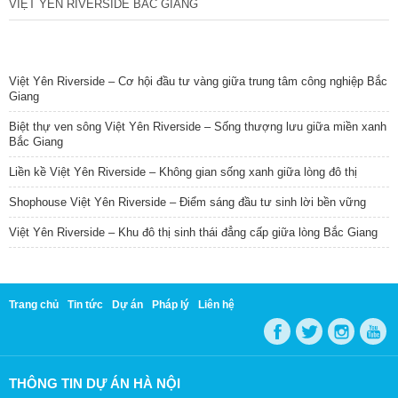
VIỆT YÊN RIVERSIDE BẮC GIANG
TIN NỔI BẬT
Việt Yên Riverside – Cơ hội đầu tư vàng giữa trung tâm công nghiệp Bắc
Giang
Biệt thự ven sông Việt Yên Riverside – Sống thượng lưu giữa miền xanh
Bắc Giang
Liền kề Việt Yên Riverside – Không gian sống xanh giữa lòng đô thị
Shophouse Việt Yên Riverside – Điểm sáng đầu tư sinh lời bền vững
Việt Yên Riverside – Khu đô thị sinh thái đẳng cấp giữa lòng Bắc Giang
Trang chủ
Tin tức
Dự án
Pháp lý
Liên hệ
THÔNG TIN DỰ ÁN HÀ NỘI