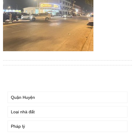
TÌM KIẾM