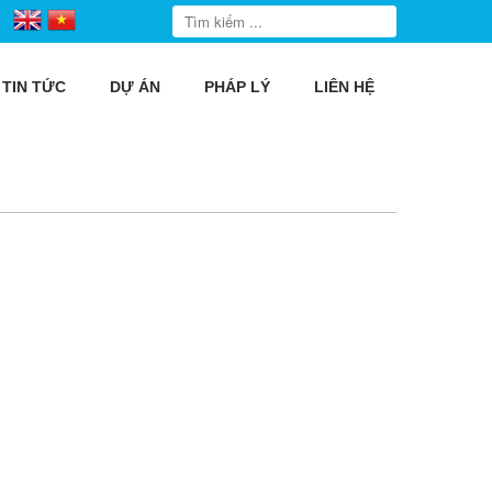
TIN TỨC
DỰ ÁN
PHÁP LÝ
LIÊN HỆ