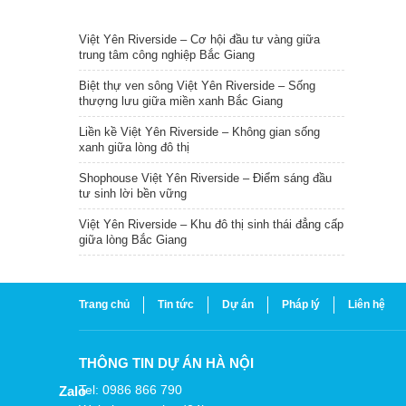
TIN NỔI BẬT
Việt Yên Riverside – Cơ hội đầu tư vàng giữa
trung tâm công nghiệp Bắc Giang
Biệt thự ven sông Việt Yên Riverside – Sống
thượng lưu giữa miền xanh Bắc Giang
Liền kề Việt Yên Riverside – Không gian sống
xanh giữa lòng đô thị
Shophouse Việt Yên Riverside – Điểm sáng đầu
tư sinh lời bền vững
Việt Yên Riverside – Khu đô thị sinh thái đẳng cấp
giữa lòng Bắc Giang
Trang chủ
Tin tức
Dự án
Pháp lý
Liên hệ
THÔNG TIN DỰ ÁN HÀ NỘI
Tel: 0986 866 790
Zalo