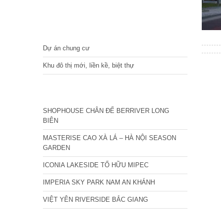
DỰ ÁN
Dự án chung cư
Khu đô thị mới, liền kề, biệt thự
CÁC DỰ ÁN MỚI NHẤT
SHOPHOUSE CHÂN ĐẾ BERRIVER LONG
BIÊN
MASTERISE CAO XÀ LÁ – HÀ NỘI SEASON
GARDEN
ICONIA LAKESIDE TỐ HỮU MIPEC
IMPERIA SKY PARK NAM AN KHÁNH
VIỆT YÊN RIVERSIDE BẮC GIANG