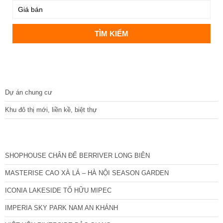
DỰ ÁN
Dự án chung cư
Khu đô thị mới, liền kề, biệt thự
CÁC DỰ ÁN MỚI NHẤT
SHOPHOUSE CHÂN ĐẾ BERRIVER LONG BIÊN
MASTERISE CAO XÀ LÁ – HÀ NỘI SEASON GARDEN
ICONIA LAKESIDE TỐ HỮU MIPEC
IMPERIA SKY PARK NAM AN KHÁNH