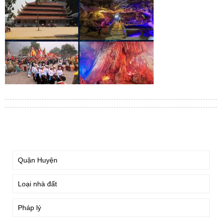
TÌM KIẾM