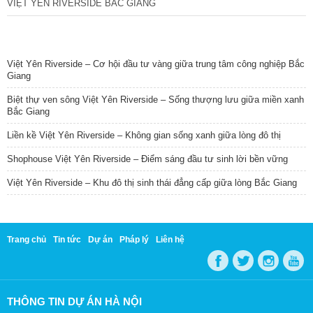
VIỆT YÊN RIVERSIDE BẮC GIANG
TIN NỔI BẬT
Việt Yên Riverside – Cơ hội đầu tư vàng giữa trung tâm công nghiệp Bắc
Giang
Biệt thự ven sông Việt Yên Riverside – Sống thượng lưu giữa miền xanh
Bắc Giang
Liền kề Việt Yên Riverside – Không gian sống xanh giữa lòng đô thị
Shophouse Việt Yên Riverside – Điểm sáng đầu tư sinh lời bền vững
Việt Yên Riverside – Khu đô thị sinh thái đẳng cấp giữa lòng Bắc Giang
Trang chủ
Tin tức
Dự án
Pháp lý
Liên hệ
THÔNG TIN DỰ ÁN HÀ NỘI