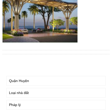
TÌM KIẾM