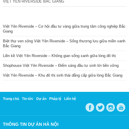
VIỆT YÊN RIVERSIDE BẮC GIANG
TIN NỔI BẬT
Việt Yên Riverside – Cơ hội đầu tư vàng giữa trung tâm công nghiệp Bắc
Giang
Biệt thự ven sông Việt Yên Riverside – Sống thượng lưu giữa miền xanh
Bắc Giang
Liền kề Việt Yên Riverside – Không gian sống xanh giữa lòng đô thị
Shophouse Việt Yên Riverside – Điểm sáng đầu tư sinh lời bền vững
Việt Yên Riverside – Khu đô thị sinh thái đẳng cấp giữa lòng Bắc Giang
Trang chủ
Tin tức
Dự án
Pháp lý
Liên hệ
THÔNG TIN DỰ ÁN HÀ NỘI