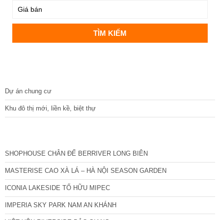
DỰ ÁN
Dự án chung cư
Khu đô thị mới, liền kề, biệt thự
CÁC DỰ ÁN MỚI NHẤT
SHOPHOUSE CHÂN ĐẾ BERRIVER LONG BIÊN
MASTERISE CAO XÀ LÁ – HÀ NỘI SEASON GARDEN
ICONIA LAKESIDE TỐ HỮU MIPEC
IMPERIA SKY PARK NAM AN KHÁNH