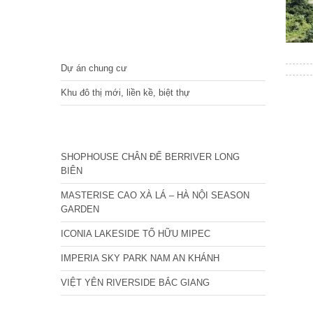
DỰ ÁN
Dự án chung cư
Khu đô thị mới, liền kề, biệt thự
CÁC DỰ ÁN MỚI NHẤT
SHOPHOUSE CHÂN ĐẾ BERRIVER LONG
BIÊN
MASTERISE CAO XÀ LÁ – HÀ NỘI SEASON
GARDEN
ICONIA LAKESIDE TỐ HỮU MIPEC
IMPERIA SKY PARK NAM AN KHÁNH
VIỆT YÊN RIVERSIDE BẮC GIANG