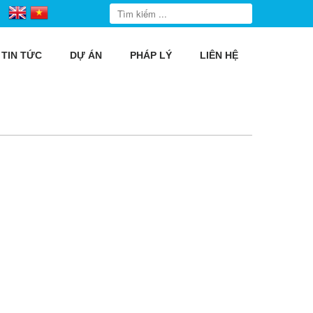
TIN TỨC
DỰ ÁN
PHÁP LÝ
LIÊN HỆ