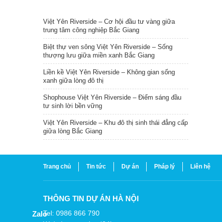
TIN NỔI BẬT
Việt Yên Riverside – Cơ hội đầu tư vàng giữa
trung tâm công nghiệp Bắc Giang
Biệt thự ven sông Việt Yên Riverside – Sống
thượng lưu giữa miền xanh Bắc Giang
Liền kề Việt Yên Riverside – Không gian sống
xanh giữa lòng đô thị
Shophouse Việt Yên Riverside – Điểm sáng đầu
tư sinh lời bền vững
Việt Yên Riverside – Khu đô thị sinh thái đẳng cấp
giữa lòng Bắc Giang
Trang chủ
Tin tức
Dự án
Pháp lý
Liên hệ
THÔNG TIN DỰ ÁN HÀ NỘI
Tel: 0986 866 790
Zalo