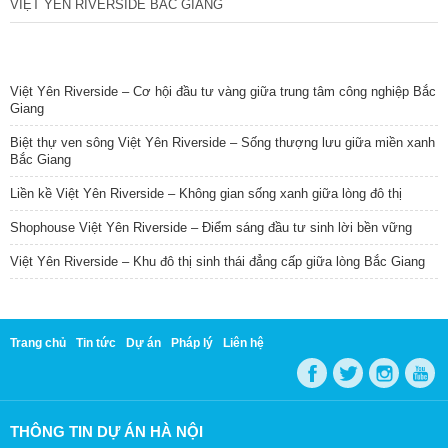
VIỆT YÊN RIVERSIDE BẮC GIANG
TIN NỔI BẬT
Việt Yên Riverside – Cơ hội đầu tư vàng giữa trung tâm công nghiệp Bắc
Giang
Biệt thự ven sông Việt Yên Riverside – Sống thượng lưu giữa miền xanh
Bắc Giang
Liền kề Việt Yên Riverside – Không gian sống xanh giữa lòng đô thị
Shophouse Việt Yên Riverside – Điểm sáng đầu tư sinh lời bền vững
Việt Yên Riverside – Khu đô thị sinh thái đẳng cấp giữa lòng Bắc Giang
Trang chủ
Tin tức
Dự án
Pháp lý
Liên hệ
THÔNG TIN DỰ ÁN HÀ NỘI