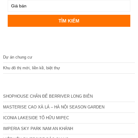
DỰ ÁN
Dự án chung cư
Khu đô thị mới, liền kề, biệt thự
CÁC DỰ ÁN MỚI NHẤT
SHOPHOUSE CHÂN ĐẾ BERRIVER LONG BIÊN
MASTERISE CAO XÀ LÁ – HÀ NỘI SEASON GARDEN
ICONIA LAKESIDE TỐ HỮU MIPEC
IMPERIA SKY PARK NAM AN KHÁNH