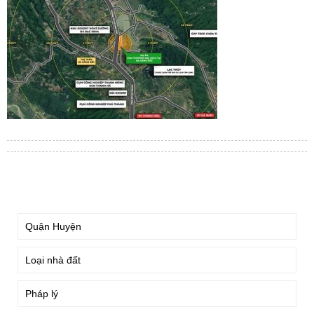
TÌM KIẾM