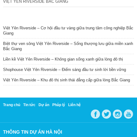
VIỆT YÊN RIVERSIDE BẮC GIANG
TIN NỔI BẬT
Việt Yên Riverside – Cơ hội đầu tư vàng giữa trung tâm công nghiệp Bắc
Giang
Biệt thự ven sông Việt Yên Riverside – Sống thượng lưu giữa miền xanh
Bắc Giang
Liền kề Việt Yên Riverside – Không gian sống xanh giữa lòng đô thị
Shophouse Việt Yên Riverside – Điểm sáng đầu tư sinh lời bền vững
Việt Yên Riverside – Khu đô thị sinh thái đẳng cấp giữa lòng Bắc Giang
Trang chủ
Tin tức
Dự án
Pháp lý
Liên hệ
THÔNG TIN DỰ ÁN HÀ NỘI