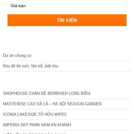
DỰ ÁN
Dự án chung cư
Khu đô thị mới, liền kề, biệt thự
CÁC DỰ ÁN MỚI NHẤT
SHOPHOUSE CHÂN ĐẾ BERRIVER LONG BIÊN
MASTERISE CAO XÀ LÁ – HÀ NỘI SEASON GARDEN
ICONIA LAKESIDE TỐ HỮU MIPEC
IMPERIA SKY PARK NAM AN KHÁNH