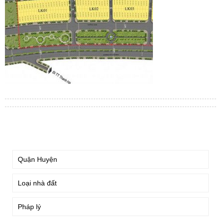
TÌM KIẾM