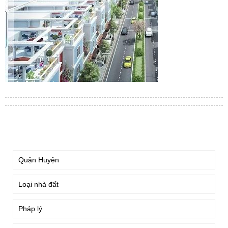
TÌM KIẾM