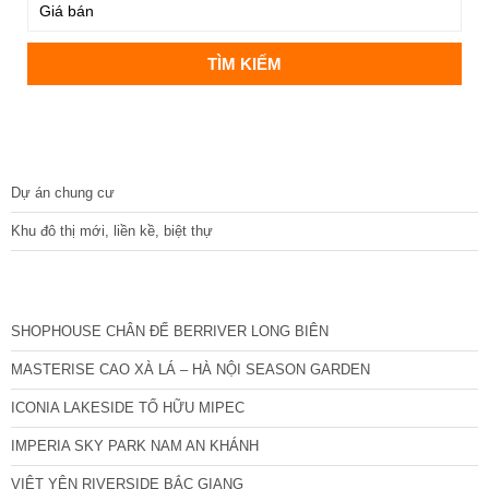
DỰ ÁN
Dự án chung cư
Khu đô thị mới, liền kề, biệt thự
CÁC DỰ ÁN MỚI NHẤT
SHOPHOUSE CHÂN ĐẾ BERRIVER LONG BIÊN
MASTERISE CAO XÀ LÁ – HÀ NỘI SEASON GARDEN
ICONIA LAKESIDE TỐ HỮU MIPEC
IMPERIA SKY PARK NAM AN KHÁNH
VIỆT YÊN RIVERSIDE BẮC GIANG