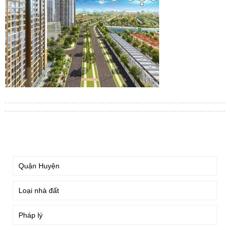
TÌM KIẾM