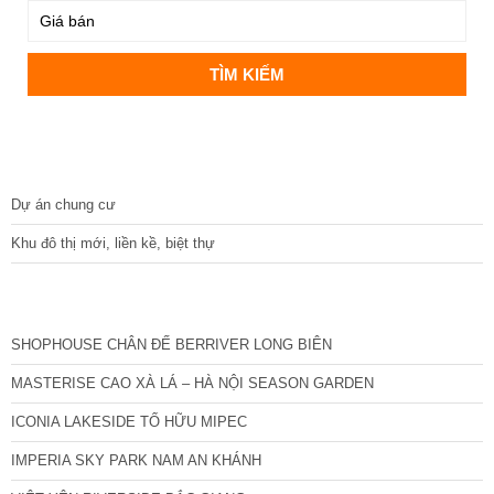
DỰ ÁN
Dự án chung cư
Khu đô thị mới, liền kề, biệt thự
CÁC DỰ ÁN MỚI NHẤT
SHOPHOUSE CHÂN ĐẾ BERRIVER LONG BIÊN
MASTERISE CAO XÀ LÁ – HÀ NỘI SEASON GARDEN
ICONIA LAKESIDE TỐ HỮU MIPEC
IMPERIA SKY PARK NAM AN KHÁNH