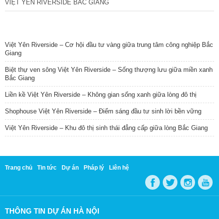
VIỆT YÊN RIVERSIDE BẮC GIANG
TIN NỔI BẬT
Việt Yên Riverside – Cơ hội đầu tư vàng giữa trung tâm công nghiệp Bắc
Giang
Biệt thự ven sông Việt Yên Riverside – Sống thượng lưu giữa miền xanh
Bắc Giang
Liền kề Việt Yên Riverside – Không gian sống xanh giữa lòng đô thị
Shophouse Việt Yên Riverside – Điểm sáng đầu tư sinh lời bền vững
Việt Yên Riverside – Khu đô thị sinh thái đẳng cấp giữa lòng Bắc Giang
Trang chủ
Tin tức
Dự án
Pháp lý
Liên hệ
THÔNG TIN DỰ ÁN HÀ NỘI