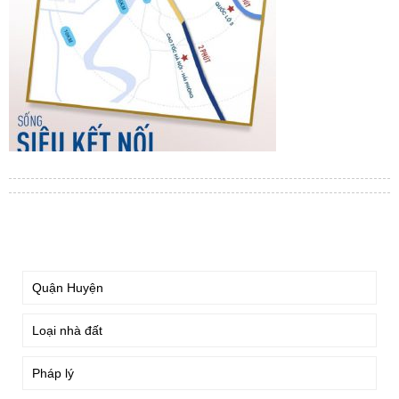
TÌM KIẾM