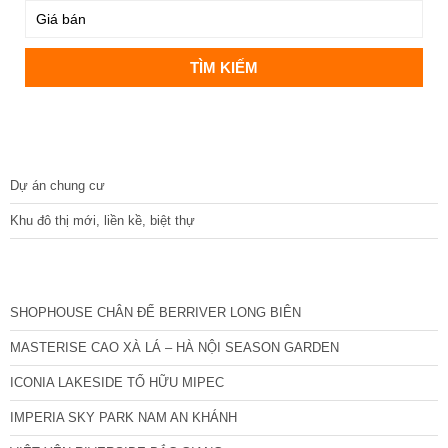
DỰ ÁN
Dự án chung cư
Khu đô thị mới, liền kề, biệt thự
CÁC DỰ ÁN MỚI NHẤT
SHOPHOUSE CHÂN ĐẾ BERRIVER LONG BIÊN
MASTERISE CAO XÀ LÁ – HÀ NỘI SEASON GARDEN
ICONIA LAKESIDE TỐ HỮU MIPEC
IMPERIA SKY PARK NAM AN KHÁNH