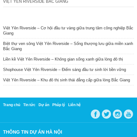
VIỆT YÊN RIVERSIDE BẮC GIANG
TIN NỔI BẬT
Việt Yên Riverside – Cơ hội đầu tư vàng giữa trung tâm công nghiệp Bắc
Giang
Biệt thự ven sông Việt Yên Riverside – Sống thượng lưu giữa miền xanh
Bắc Giang
Liền kề Việt Yên Riverside – Không gian sống xanh giữa lòng đô thị
Shophouse Việt Yên Riverside – Điểm sáng đầu tư sinh lời bền vững
Việt Yên Riverside – Khu đô thị sinh thái đẳng cấp giữa lòng Bắc Giang
Trang chủ
Tin tức
Dự án
Pháp lý
Liên hệ
THÔNG TIN DỰ ÁN HÀ NỘI