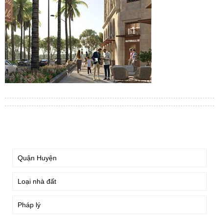
TÌM KIẾM