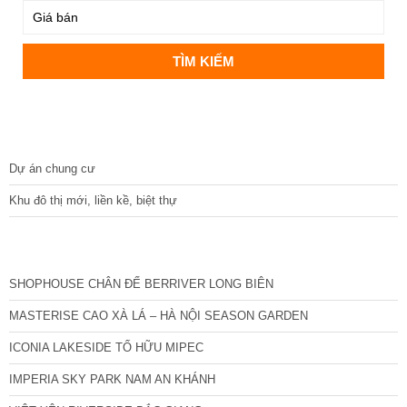
DỰ ÁN
Dự án chung cư
Khu đô thị mới, liền kề, biệt thự
CÁC DỰ ÁN MỚI NHẤT
SHOPHOUSE CHÂN ĐẾ BERRIVER LONG BIÊN
MASTERISE CAO XÀ LÁ – HÀ NỘI SEASON GARDEN
ICONIA LAKESIDE TỐ HỮU MIPEC
IMPERIA SKY PARK NAM AN KHÁNH