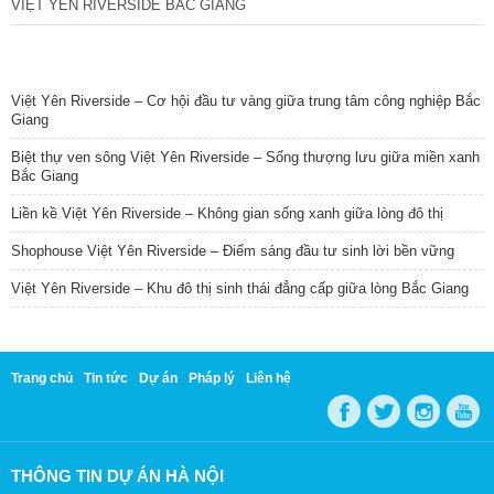
VIỆT YÊN RIVERSIDE BẮC GIANG
TIN NỔI BẬT
Việt Yên Riverside – Cơ hội đầu tư vàng giữa trung tâm công nghiệp Bắc
Giang
Biệt thự ven sông Việt Yên Riverside – Sống thượng lưu giữa miền xanh
Bắc Giang
Liền kề Việt Yên Riverside – Không gian sống xanh giữa lòng đô thị
Shophouse Việt Yên Riverside – Điểm sáng đầu tư sinh lời bền vững
Việt Yên Riverside – Khu đô thị sinh thái đẳng cấp giữa lòng Bắc Giang
Trang chủ
Tin tức
Dự án
Pháp lý
Liên hệ
THÔNG TIN DỰ ÁN HÀ NỘI