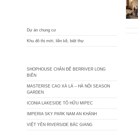
DỰ ÁN
Dự án chung cư
Khu đô thị mới, liền kề, biệt thự
CÁC DỰ ÁN MỚI NHẤT
SHOPHOUSE CHÂN ĐẾ BERRIVER LONG
BIÊN
MASTERISE CAO XÀ LÁ – HÀ NỘI SEASON
GARDEN
ICONIA LAKESIDE TỐ HỮU MIPEC
IMPERIA SKY PARK NAM AN KHÁNH
VIỆT YÊN RIVERSIDE BẮC GIANG