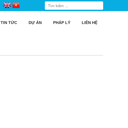
TIN TỨC
DỰ ÁN
PHÁP LÝ
LIÊN HỆ