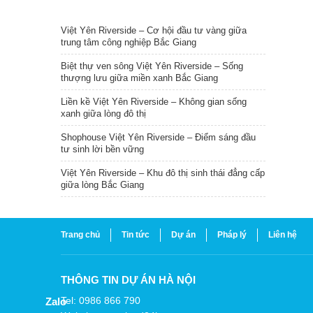
TIN NỔI BẬT
Việt Yên Riverside – Cơ hội đầu tư vàng giữa
trung tâm công nghiệp Bắc Giang
Biệt thự ven sông Việt Yên Riverside – Sống
thượng lưu giữa miền xanh Bắc Giang
Liền kề Việt Yên Riverside – Không gian sống
xanh giữa lòng đô thị
Shophouse Việt Yên Riverside – Điểm sáng đầu
tư sinh lời bền vững
Việt Yên Riverside – Khu đô thị sinh thái đẳng cấp
giữa lòng Bắc Giang
Trang chủ
Tin tức
Dự án
Pháp lý
Liên hệ
THÔNG TIN DỰ ÁN HÀ NỘI
Tel: 0986 866 790
Zalo