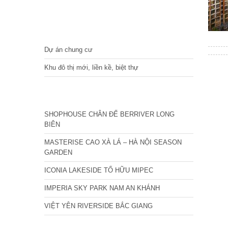
DỰ ÁN
Dự án chung cư
Khu đô thị mới, liền kề, biệt thự
CÁC DỰ ÁN MỚI NHẤT
SHOPHOUSE CHÂN ĐẾ BERRIVER LONG
BIÊN
MASTERISE CAO XÀ LÁ – HÀ NỘI SEASON
GARDEN
ICONIA LAKESIDE TỐ HỮU MIPEC
IMPERIA SKY PARK NAM AN KHÁNH
VIỆT YÊN RIVERSIDE BẮC GIANG