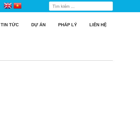
TIN TỨC
DỰ ÁN
PHÁP LÝ
LIÊN HỆ