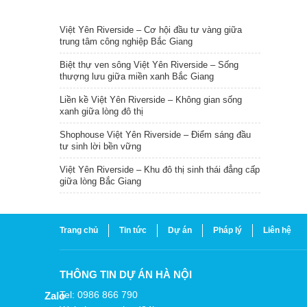
TIN NỔI BẬT
Việt Yên Riverside – Cơ hội đầu tư vàng giữa
trung tâm công nghiệp Bắc Giang
Biệt thự ven sông Việt Yên Riverside – Sống
thượng lưu giữa miền xanh Bắc Giang
Liền kề Việt Yên Riverside – Không gian sống
xanh giữa lòng đô thị
Shophouse Việt Yên Riverside – Điểm sáng đầu
tư sinh lời bền vững
Việt Yên Riverside – Khu đô thị sinh thái đẳng cấp
giữa lòng Bắc Giang
Trang chủ
Tin tức
Dự án
Pháp lý
Liên hệ
THÔNG TIN DỰ ÁN HÀ NỘI
Tel: 0986 866 790
Zalo