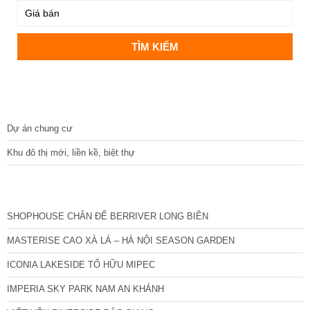
DỰ ÁN
Dự án chung cư
Khu đô thị mới, liền kề, biệt thự
CÁC DỰ ÁN MỚI NHẤT
SHOPHOUSE CHÂN ĐẾ BERRIVER LONG BIÊN
MASTERISE CAO XÀ LÁ – HÀ NỘI SEASON GARDEN
ICONIA LAKESIDE TỐ HỮU MIPEC
IMPERIA SKY PARK NAM AN KHÁNH