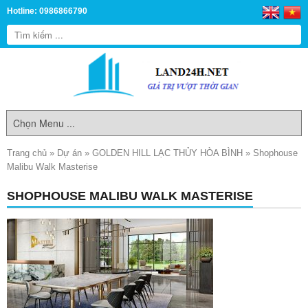
Hotline: 0986866790
Trang chủ
»
Dự án
»
GOLDEN HILL LẠC THỦY HÒA BÌNH
»
Shophouse
Malibu Walk Masterise
SHOPHOUSE MALIBU WALK MASTERISE