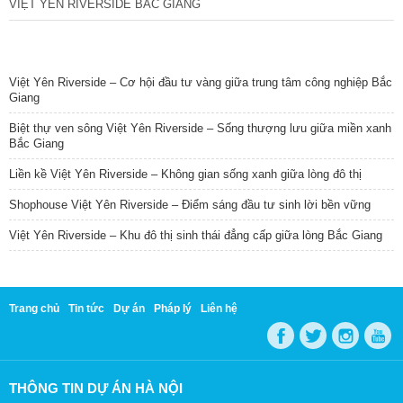
VIỆT YÊN RIVERSIDE BẮC GIANG
TIN NỔI BẬT
Việt Yên Riverside – Cơ hội đầu tư vàng giữa trung tâm công nghiệp Bắc
Giang
Biệt thự ven sông Việt Yên Riverside – Sống thượng lưu giữa miền xanh
Bắc Giang
Liền kề Việt Yên Riverside – Không gian sống xanh giữa lòng đô thị
Shophouse Việt Yên Riverside – Điểm sáng đầu tư sinh lời bền vững
Việt Yên Riverside – Khu đô thị sinh thái đẳng cấp giữa lòng Bắc Giang
Trang chủ
Tin tức
Dự án
Pháp lý
Liên hệ
THÔNG TIN DỰ ÁN HÀ NỘI