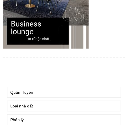
TÌM KIẾM