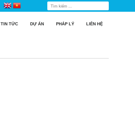
TIN TỨC
DỰ ÁN
PHÁP LÝ
LIÊN HỆ