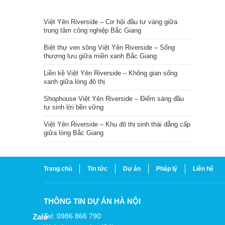
TIN NỔI BẬT
Việt Yên Riverside – Cơ hội đầu tư vàng giữa
trung tâm công nghiệp Bắc Giang
Biệt thự ven sông Việt Yên Riverside – Sống
thượng lưu giữa miền xanh Bắc Giang
Liền kề Việt Yên Riverside – Không gian sống
xanh giữa lòng đô thị
Shophouse Việt Yên Riverside – Điểm sáng đầu
tư sinh lời bền vững
Việt Yên Riverside – Khu đô thị sinh thái đẳng cấp
giữa lòng Bắc Giang
Trang chủ
Tin tức
Dự án
Pháp lý
Liên hệ
THÔNG TIN DỰ ÁN HÀ NỘI
Tel: 0986 866 790
Zalo