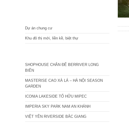
DỰ ÁN
Dự án chung cư
Khu đô thị mới, liền kề, biệt thự
CÁC DỰ ÁN MỚI NHẤT
SHOPHOUSE CHÂN ĐẾ BERRIVER LONG
BIÊN
MASTERISE CAO XÀ LÁ – HÀ NỘI SEASON
GARDEN
ICONIA LAKESIDE TỐ HỮU MIPEC
IMPERIA SKY PARK NAM AN KHÁNH
VIỆT YÊN RIVERSIDE BẮC GIANG