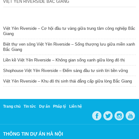
VIỆT YÊN RIVERSIDE BẮC GIANG
TIN NỔI BẬT
Việt Yên Riverside – Cơ hội đầu tư vàng giữa trung tâm công nghiệp Bắc
Giang
Biệt thự ven sông Việt Yên Riverside – Sống thượng lưu giữa miền xanh
Bắc Giang
Liền kề Việt Yên Riverside – Không gian sống xanh giữa lòng đô thị
Shophouse Việt Yên Riverside – Điểm sáng đầu tư sinh lời bền vững
Việt Yên Riverside – Khu đô thị sinh thái đẳng cấp giữa lòng Bắc Giang
Trang chủ
Tin tức
Dự án
Pháp lý
Liên hệ
THÔNG TIN DỰ ÁN HÀ NỘI