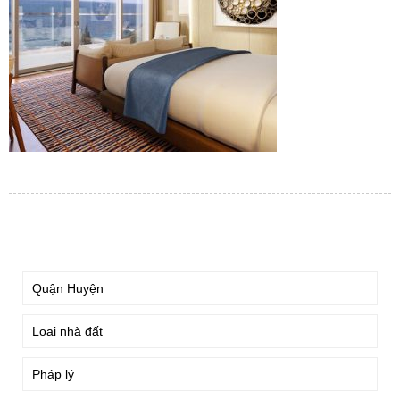
TÌM KIẾM