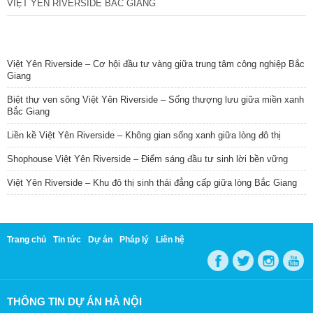
VIỆT YÊN RIVERSIDE BẮC GIANG
TIN NỔI BẬT
Việt Yên Riverside – Cơ hội đầu tư vàng giữa trung tâm công nghiệp Bắc
Giang
Biệt thự ven sông Việt Yên Riverside – Sống thượng lưu giữa miền xanh
Bắc Giang
Liền kề Việt Yên Riverside – Không gian sống xanh giữa lòng đô thị
Shophouse Việt Yên Riverside – Điểm sáng đầu tư sinh lời bền vững
Việt Yên Riverside – Khu đô thị sinh thái đẳng cấp giữa lòng Bắc Giang
Trang chủ
Tin tức
Dự án
Pháp lý
Liên hệ
THÔNG TIN DỰ ÁN HÀ NỘI