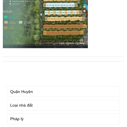
TÌM KIẾM