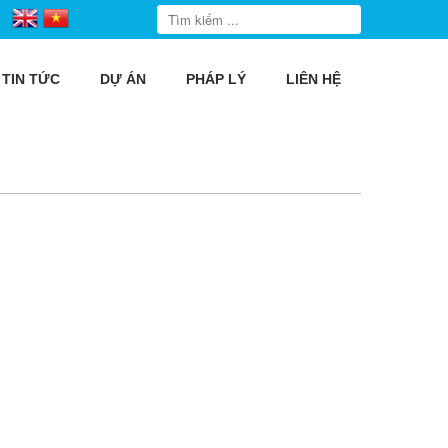
TIN TỨC
DỰ ÁN
PHÁP LÝ
LIÊN HỆ