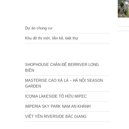
DỰ ÁN
Dự án chung cư
Khu đô thị mới, liền kề, biệt thự
CÁC DỰ ÁN MỚI NHẤT
SHOPHOUSE CHÂN ĐẾ BERRIVER LONG
BIÊN
MASTERISE CAO XÀ LÁ – HÀ NỘI SEASON
GARDEN
ICONIA LAKESIDE TỐ HỮU MIPEC
IMPERIA SKY PARK NAM AN KHÁNH
VIỆT YÊN RIVERSIDE BẮC GIANG