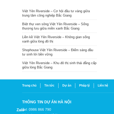
TIN NỔI BẬT
Việt Yên Riverside – Cơ hội đầu tư vàng giữa
trung tâm công nghiệp Bắc Giang
Biệt thự ven sông Việt Yên Riverside – Sống
thượng lưu giữa miền xanh Bắc Giang
Liền kề Việt Yên Riverside – Không gian sống
xanh giữa lòng đô thị
Shophouse Việt Yên Riverside – Điểm sáng đầu
tư sinh lời bền vững
Việt Yên Riverside – Khu đô thị sinh thái đẳng cấp
giữa lòng Bắc Giang
Trang chủ
Tin tức
Dự án
Pháp lý
Liên hệ
THÔNG TIN DỰ ÁN HÀ NỘI
Tel: 0986 866 790
Zalo