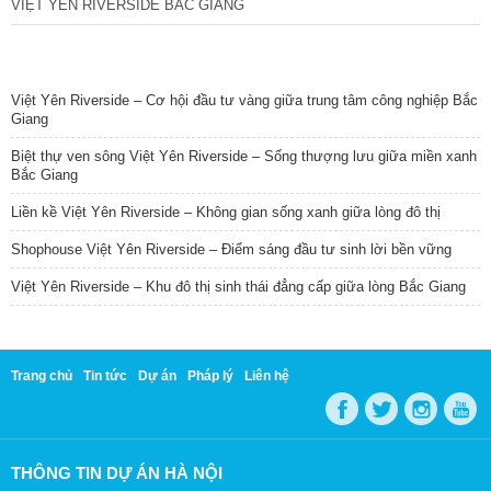
VIỆT YÊN RIVERSIDE BẮC GIANG
TIN NỔI BẬT
Việt Yên Riverside – Cơ hội đầu tư vàng giữa trung tâm công nghiệp Bắc
Giang
Biệt thự ven sông Việt Yên Riverside – Sống thượng lưu giữa miền xanh
Bắc Giang
Liền kề Việt Yên Riverside – Không gian sống xanh giữa lòng đô thị
Shophouse Việt Yên Riverside – Điểm sáng đầu tư sinh lời bền vững
Việt Yên Riverside – Khu đô thị sinh thái đẳng cấp giữa lòng Bắc Giang
Trang chủ
Tin tức
Dự án
Pháp lý
Liên hệ
THÔNG TIN DỰ ÁN HÀ NỘI