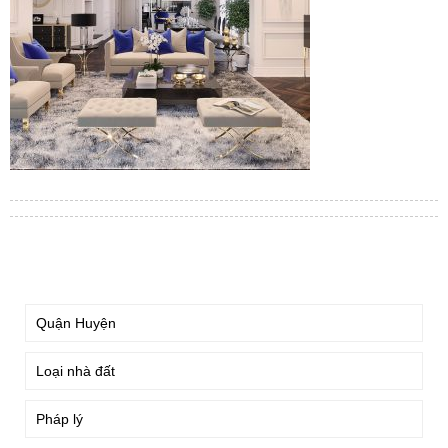
TÌM KIẾM