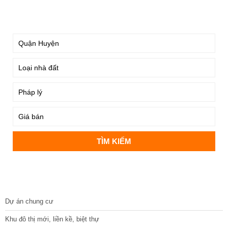
TÌM KIẾM
DỰ ÁN
Dự án chung cư
Khu đô thị mới, liền kề, biệt thự