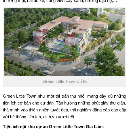
thương mại, bãi đỗ xe, công viên cây xanh, đường dạo bộ,…
Green Little Town Cổ Bi
Green Little Town
như một thị trấn thu nhỏ, mang đầy đủ những
tiện ích cơ bản cho cư dân. Tận hưởng những phút giây thư giãn,
thả mình vào thiên nhiên tuyệt đẹp, trải nghiệm đẳng cấp cao cấp
với hệ thống tiện ích, dịch vụ vượt trội.
Tiện ích nội khu dự án Green Little Town Gia Lâm: