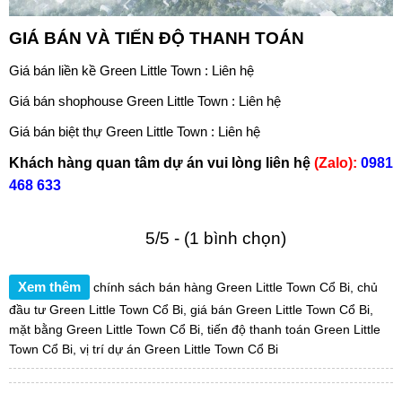
GIÁ BÁN VÀ TIẾN ĐỘ THANH TOÁN
Giá bán
liền kề Green Little Town
: Liên hệ
Giá bán
shophouse Green Little Town
: Liên hệ
Giá bán
biệt thự Green Little Town
: Liên hệ
Khách hàng quan tâm dự án vui lòng liên hệ
(Zalo):
0981
468 633
5/5 - (1 bình chọn)
Xem thêm
chính sách bán hàng Green Little Town Cổ Bi
,
chủ
đầu tư Green Little Town Cổ Bi
,
giá bán Green Little Town Cổ Bi
,
mặt bằng Green Little Town Cổ Bi
,
tiến độ thanh toán Green Little
Town Cổ Bi
,
vị trí dự án Green Little Town Cổ Bi