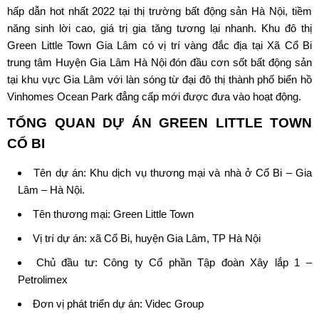
hấp dẫn hot nhất 2022 tại thị trường bất động sản Hà Nội, tiềm
năng sinh lời cao, giá trị gia tăng tương lại nhanh. Khu đô thị
Green Little Town Gia Lâm có vị trí vàng đắc địa tại Xã Cổ Bi
trung tâm Huyện Gia Lâm Hà Nội đón đầu cơn sốt bất động sản
tại khu vực Gia Lâm với làn sóng từ đại đô thị thành phố biển hồ
Vinhomes Ocean Park đẳng cấp mới được đưa vào hoạt động.
TỔNG QUAN DỰ ÁN
GREEN LITTLE TOWN
CỔ BI
Tên dự án: Khu dịch vụ thương mại và nhà ở Cổ Bi – Gia
Lâm – Hà Nội.
Tên thương mại: Green Little Town
Vị trí dự án: xã Cổ Bi, huyện Gia Lâm, TP Hà Nội
Chủ đầu tư:
Công ty Cổ phần Tập đoàn Xây lắp 1 –
Petrolimex
Đơn vị phát triển dự án: Videc Group