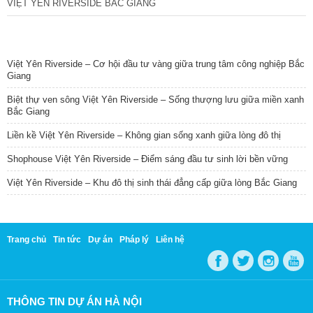
VIỆT YÊN RIVERSIDE BẮC GIANG
TIN NỔI BẬT
Việt Yên Riverside – Cơ hội đầu tư vàng giữa trung tâm công nghiệp Bắc
Giang
Biệt thự ven sông Việt Yên Riverside – Sống thượng lưu giữa miền xanh
Bắc Giang
Liền kề Việt Yên Riverside – Không gian sống xanh giữa lòng đô thị
Shophouse Việt Yên Riverside – Điểm sáng đầu tư sinh lời bền vững
Việt Yên Riverside – Khu đô thị sinh thái đẳng cấp giữa lòng Bắc Giang
Trang chủ
Tin tức
Dự án
Pháp lý
Liên hệ
THÔNG TIN DỰ ÁN HÀ NỘI