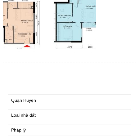
TÌM KIẾM