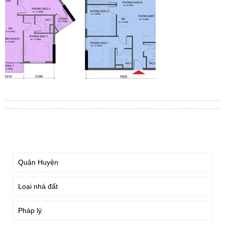
TÌM KIẾM