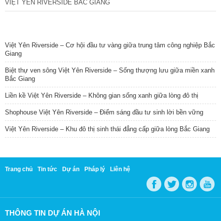
VIỆT YÊN RIVERSIDE BẮC GIANG
TIN NỔI BẬT
Việt Yên Riverside – Cơ hội đầu tư vàng giữa trung tâm công nghiệp Bắc
Giang
Biệt thự ven sông Việt Yên Riverside – Sống thượng lưu giữa miền xanh
Bắc Giang
Liền kề Việt Yên Riverside – Không gian sống xanh giữa lòng đô thị
Shophouse Việt Yên Riverside – Điểm sáng đầu tư sinh lời bền vững
Việt Yên Riverside – Khu đô thị sinh thái đẳng cấp giữa lòng Bắc Giang
Trang chủ
Tin tức
Dự án
Pháp lý
Liên hệ
THÔNG TIN DỰ ÁN HÀ NỘI