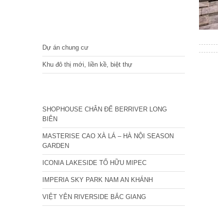
DỰ ÁN
Dự án chung cư
Khu đô thị mới, liền kề, biệt thự
CÁC DỰ ÁN MỚI NHẤT
SHOPHOUSE CHÂN ĐẾ BERRIVER LONG
BIÊN
MASTERISE CAO XÀ LÁ – HÀ NỘI SEASON
GARDEN
ICONIA LAKESIDE TỐ HỮU MIPEC
IMPERIA SKY PARK NAM AN KHÁNH
VIỆT YÊN RIVERSIDE BẮC GIANG