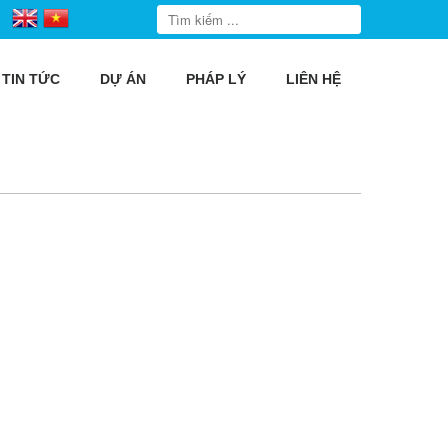
TIN TỨC
DỰ ÁN
PHÁP LÝ
LIÊN HỆ