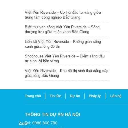
TIN NỔI BẬT
Việt Yên Riverside – Cơ hội đầu tư vàng giữa
trung tâm công nghiệp Bắc Giang
Biệt thự ven sông Việt Yên Riverside – Sống
thượng lưu giữa miền xanh Bắc Giang
Liền kề Việt Yên Riverside – Không gian sống
xanh giữa lòng đô thị
Shophouse Việt Yên Riverside – Điểm sáng đầu
tư sinh lời bền vững
Việt Yên Riverside – Khu đô thị sinh thái đẳng cấp
giữa lòng Bắc Giang
Trang chủ
Tin tức
Dự án
Pháp lý
Liên hệ
THÔNG TIN DỰ ÁN HÀ NỘI
Tel: 0986 866 790
Zalo